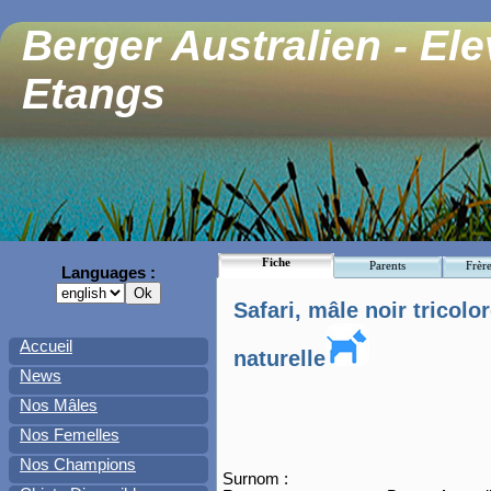
Berger Australien - El
Etangs
Fiche
Parents
Frère
Languages :
Safari, mâle noir tricolo
Accueil
naturelle
News
Nos Mâles
Nos Femelles
Nos Champions
Surnom :