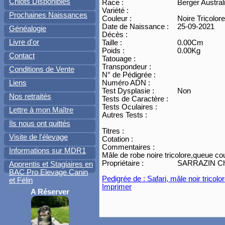
Chiots Disponibles
Race :
Berger Austral
Variété :
Prochaines Naissances
Couleur :
Noire Tricolore
Date de Naissance :
25-09-2021
Généalogie
Décès :
Livre d'or
Taille :
0.00Cm
Poids :
0.00Kg
Contact
Tatouage :
Transpondeur :
Conditions de Vente
N° de Pédigrée :
Liens
Numéro ADN :
Test Dysplasie :
Non
Nos retraités
Tests de Caractère :
Tests Oculaires :
Lettre à mon Maître
Autres Tests :
Ils nous ont quittés
Titres :
Visite de l'élevage
Cotation :
Commentaires :
Informations sur MDR1
Mâle de robe noire tricolore,queue cou
Propriétaire :
SARRAZIN Chri
Apprentis et Stagiaires en
BAC Pro Elevage Canin
Pedigrée de : Safari, mâle noir tricolo
et Félin
Imprimer
A Réserver