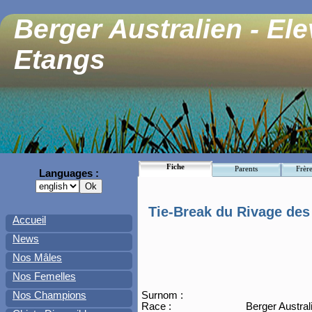
Berger Australien - El
Etangs
Fiche
Parents
Frère
Languages :
Tie-Break du Rivage des
Accueil
News
Nos Mâles
Nos Femelles
Nos Champions
Surnom :
Race :
Berger Austral