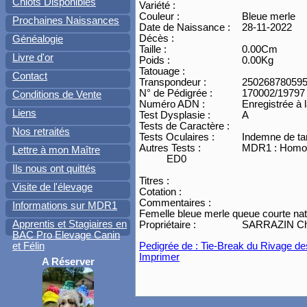
Chiots Disponibles
Variété :
Couleur :
Bleue merle
Prochaines Naissances
Date de Naissance :
28-11-2022
Décès :
Généalogie
Taille :
0.00Cm
Livre d'or
Poids :
0.00Kg
Tatouage :
Contact
Transpondeur :
25026878059
N° de Pédigrée :
170002/19797
Conditions de Vente
Numéro ADN :
Enregistrée à
Liens
Test Dysplasie :
A
Tests de Caractère :
Nos retraités
Tests Oculaires :
Indemne de ta
Autres Tests :
MDR1 : Homozy
Lettre à mon Maître
ED0
Ils nous ont quittés
Titres :
Visite de l'élevage
Cotation :
Commentaires :
Informations sur MDR1
Femelle bleue merle queue courte nat
Apprentis et Stagiaires en
Propriétaire :
SARRAZIN Chri
BAC Pro Elevage Canin
Pedigrée de : Tie-Break du Rivage de
et Félin
Imprimer
A Réserver