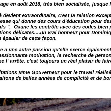
vage en août 2018, très bien socialisée, jusque 
 devient extraordinaire, c'est la relation excep
resse qui donne des cours d'éducation pour des
ifs ", Oxane les contrôle avec des codes bien p
tions délicates....un vrai bonheur pour Domini
e épauler de cette façon.
e a une autre passion qu'elle exerce égalemen
ssionnante motivation, la recherche de personne
ne l' arrête, c'est toujours un réel plaisir de fair
itations Mme Gouverneur pour le travail réali
itons de belles années de complicité et de bon