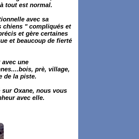
là tout est normal.
tionnelle avec sa
 chiens " compliqués et
récis et gère certaines
que et beaucoup de fierté
t avec une
s....bois, prè, village,
e de la piste.
sé sur Oxane, nous vous
heur avec elle.