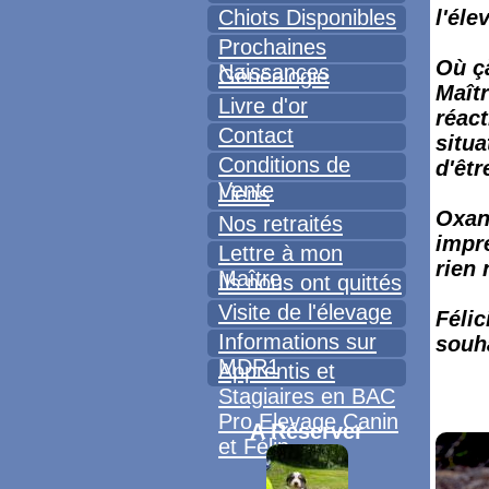
l'éle
Chiots Disponibles
Prochaines
Où çà
Naissances
Généalogie
Maît
Livre d'or
réact
Contact
situa
Conditions de
d'êtr
Vente
Liens
Oxan
Nos retraités
impre
Lettre à mon
rien 
Maître
Ils nous ont quittés
Visite de l'élevage
Félic
Informations sur
souha
MDR1
Apprentis et
Stagiaires en BAC
Pro Elevage Canin
A Réserver
et Félin