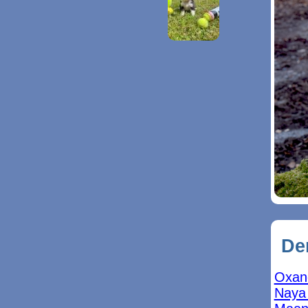
Der
Oxane
Naya 