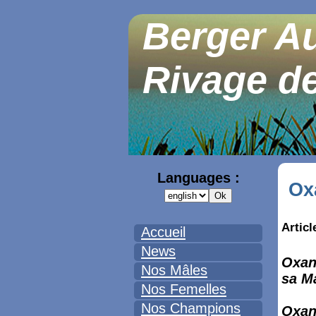
Berger Au
Rivage de
Languages :
Ox
Articl
Accueil
News
Oxane
Nos Mâles
sa M
Nos Femelles
Nos Champions
Oxane