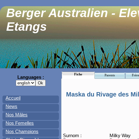
Berger Australien - El
Etangs
Fiche
Parents
Frère
Languages :
Maska du Rivage des Mil
Accueil
News
Nos Mâles
Nos Femelles
Nos Champions
Surnom :
Milky Way