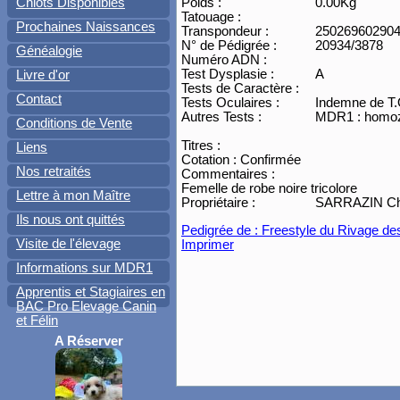
Poids :
0.00Kg
Chiots Disponibles
Tatouage :
Prochaines Naissances
Transpondeur :
25026960290
N° de Pédigrée :
20934/3878
Généalogie
Numéro ADN :
Test Dysplasie :
A
Livre d'or
Tests de Caractère :
Contact
Tests Oculaires :
Indemne de T.
Autres Tests :
MDR1 : homoz
Conditions de Vente
Titres :
Liens
Cotation : Confirmée
Nos retraités
Commentaires :
Femelle de robe noire tricolore
Lettre à mon Maître
Propriétaire :
SARRAZIN Chri
Ils nous ont quittés
Pedigrée de : Freestyle du Rivage de
Visite de l'élevage
Imprimer
Informations sur MDR1
Apprentis et Stagiaires en
BAC Pro Elevage Canin
et Félin
A Réserver