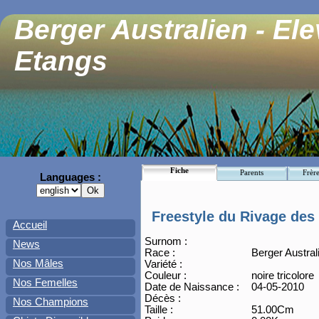
Berger Australien - El
Etangs
Fiche
Parents
Frère
Languages :
Freestyle du Rivage des
Accueil
Surnom :
News
Race :
Berger Austral
Nos Mâles
Variété :
Couleur :
noire tricolore
Nos Femelles
Date de Naissance :
04-05-2010
Décès :
Nos Champions
Taille :
51.00Cm