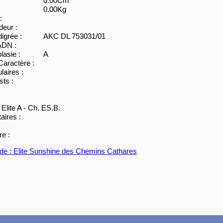
0.00Cm
0.00Kg
:
eur :
igrée :
AKC DL 753031/01
ADN :
lasie :
A
Caractère :
laires :
sts :
 Elite A - Ch. ES.B.
ires :
re :
de : Elite Sunshine des Chemins Cathares