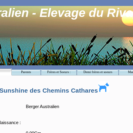
alien - Elevage du Riva
Parents
Frères et Soeurs :
Demi frères et soeurs
Mar
e Sunshine des Chemins Cathares
Berger Australien
aissance :