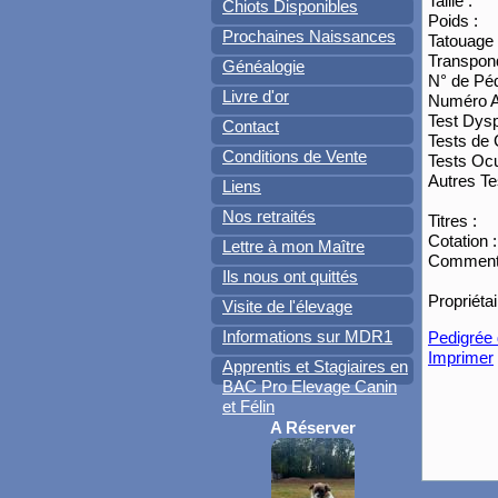
Taille :
Chiots Disponibles
Poids :
Prochaines Naissances
Tatouage 
Transpond
Généalogie
N° de Péd
Livre d'or
Numéro 
Test Dysp
Contact
Tests de 
Conditions de Vente
Tests Ocu
Autres Te
Liens
Nos retraités
Titres :
Cotation :
Lettre à mon Maître
Commenta
Ils nous ont quittés
Propriétai
Visite de l'élevage
Informations sur MDR1
Pedigrée 
Imprimer
Apprentis et Stagiaires en
BAC Pro Elevage Canin
et Félin
A Réserver