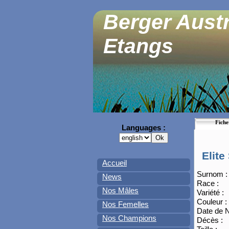
Berger Austr
Etangs
Fiche
Languages :
Elit
Accueil
Surnom :
News
Race :
Nos Mâles
Variété :
Couleur :
Nos Femelles
Date de N
Nos Champions
Décès :