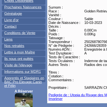
Chiots Disponibles
Prochaines Naissances
Surnom :
Race :
Golden Retrie
Généalogie
Variété :
Couleur :
Sable
Livre d'or
Date de Naissance :
10-03-2023
Contact
Décès :
Taille :
0.00Cm
Conditions de Vente
Poids :
0.00Kg
Tatouage :
Liens
Transpondeur :
25026878076
N° de Pédigrée :
242666/28359
Nos retraités
Numéro ADN :
Enregistrée à
Lettre à mon Maître
Test Dysplasie :
A
Tests de Caractère :
Ils nous ont quittés
Tests Oculaires :
Indemne de ta
Autres Tests :
Radios des co
Visite de l'élevage
Informations sur MDR1
Titres :
Cotation :
Apprentis et Stagiaires en
Commentaires :
BAC Pro Elevage Canin
et Félin
Propriétaire :
SARRAZIN Chri
A Réserver
Pedigrée de : Utopia du Rivage des M
Imprimer