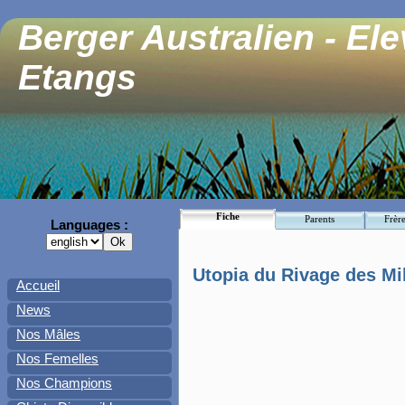
Berger Australien - El
Etangs
Fiche
Parents
Frère
Languages :
Utopia du Rivage des Mi
Accueil
News
Nos Mâles
Nos Femelles
Nos Champions