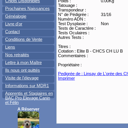
Poids :
0.00Kg
Chiots Disponibles
Tatouage :
Prochaines Naissances
Transpondeur :
N° de Pédigrée :
31/16
Généalogie
Numéro ADN :
Test Dysplasie :
Non
Livre d'or
Tests de Caractère :
Contact
Tests Oculaires :
Autres Tests :
Conditions de Vente
Titres :
Liens
Cotation : Elite B - CHCS CH LU B
Nos retraités
Commentaires :
Lettre à mon Maître
Propriétaire :
Ils nous ont quittés
Pedigrée de : Linsay de L'orée des 
Visite de l'élevage
Imprimer
Informations sur MDR1
Apprentis et Stagiaires en
BAC Pro Elevage Canin
et Félin
A Réserver