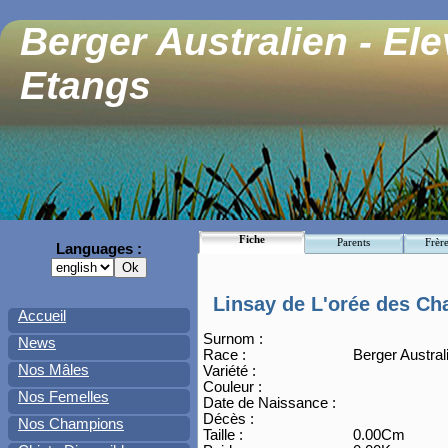
Berger Australien - El
Etangs
Fiche
Parents
Frère
Languages :
Linsay de L'orée des Ch
Accueil
Surnom :
News
Race :
Berger Austral
Nos Mâles
Variété :
Couleur :
Nos Femelles
Date de Naissance :
Décès :
Nos Champions
Taille :
0.00Cm