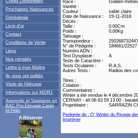
Chiots Disponibles
Race :
Golden Retrie
Variété :
Prochaines Naissances
Couleur :
sable claire
Date de Naissance :
19-11-2018
Généalogie
Décès :
Livre d'or
Taille :
0.00Cm
Poids :
0.00Kg
Contact
Tatouage :
Transpondeur :
25026873244
Conditions de Vente
N° de Pédigrée :
184661/22527
Liens
Numéro ADN :
Test Dysplasie :
A
Nos retraités
Tests de Caractère :
Tests Oculaires :
R.A.S.
Lettre à mon Maître
Autres Tests :
Radios des c
Ils nous ont quittés
Titres :
Visite de l'élevage
Cotation :
Commentaires :
Informations sur MDR1
Winter a été vendue le 4 décembre 2
CERNAY - tél 06 63 59 13 00 - baraldo
Apprentis et Stagiaires en
Propriétaire :
SARRAZIN Chri
BAC Pro Elevage Canin
et Félin
Pedigrée de : O' Winter du Rivage de
A Réserver
Imprimer