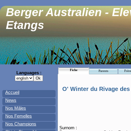
Berger Australien - El
Etangs
Fiche
Parents
Frère
Languages :
O' Winter du Rivage des
Accueil
News
Nos Mâles
Nos Femelles
Nos Champions
Surnom :