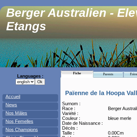
Berger Australien - El
Etangs
Fiche
Parents
Frère
Languages :
Païenne de la Hoopa Val
Accueil
Surnom :
News
Race :
Berger Austral
Nos Mâles
Variété :
Couleur :
bleue merle
Nos Femelles
Date de Naissance :
Décès :
Nos Champions
Taille :
0.00Cm