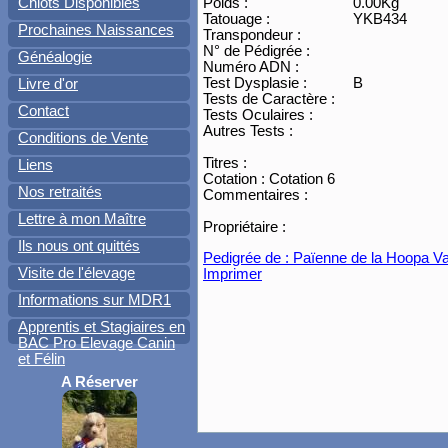
Poids :
0.00Kg
Chiots Disponibles
Tatouage :
YKB434
Prochaines Naissances
Transpondeur :
N° de Pédigrée :
Généalogie
Numéro ADN :
Test Dysplasie :
B
Livre d'or
Tests de Caractère :
Contact
Tests Oculaires :
Autres Tests :
Conditions de Vente
Titres :
Liens
Cotation : Cotation 6
Nos retraités
Commentaires :
Lettre à mon Maître
Propriétaire :
Ils nous ont quittés
Pedigrée de : Païenne de la Hoopa Va
Visite de l'élevage
Imprimer
Informations sur MDR1
Apprentis et Stagiaires en
BAC Pro Elevage Canin
et Félin
A Réserver