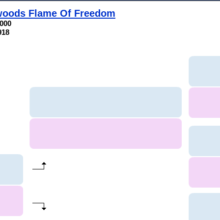
oods Flame Of Freedom
0000
918