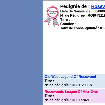
Pédigrée de :
Rosew
Date de Naissance : 00/00/
N° de Pédigrée : ROI04/111
Titre :
Cotation : :
Taux de consanguinité : 0%
Old West Legend Of Rosewood
Titre :
N° de pédigrée : DL81129603/
Rosewoods League Of Hier Own
Titre :
N° de pédigrée : DL63774213/